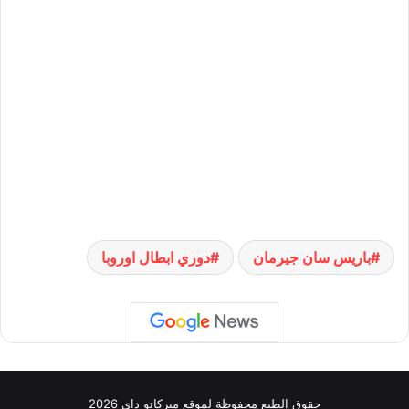
باريس سان جيرمان
دوري ابطال اوروبا
حقوق الطبع محفوظة لموقع ميركاتو داي 2026