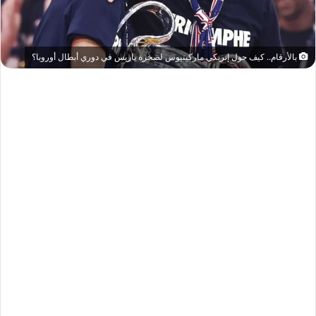
بالأرقام.. كيف حول إنريكي ماركينيوس لصخرة باريس في دوري أبطال أوروبا؟