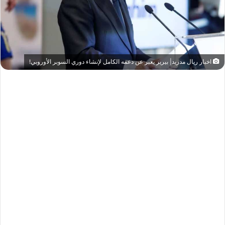
اخبار ريال مدريد| بيريز يعبر عن دعمه الكامل لإنشاء دوري السوبر الأوروبي!