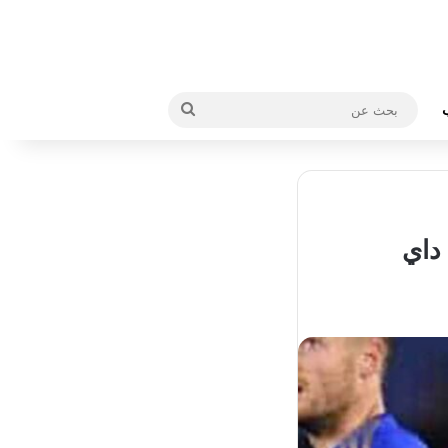
بحث
عن
 داي