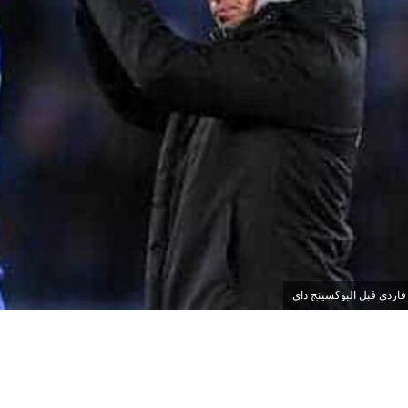
فاردي قبل البوكسينج داي