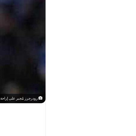
رودرجرز مُجبر على إراحة 