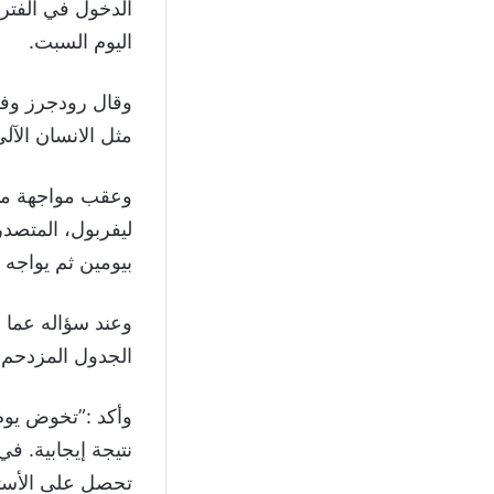
الدخول في الفترة
اليوم السبت.
وقال رودجرز وفقاً
مثل الانسان الآل
وعقب مواجهة ما
ليفربول، المتصدر
بيومين ثم يواجه 
وعند سؤاله عما إ
الجدول المزدحم رد
نتيجة إيجابية. في
تحصل على الأستش