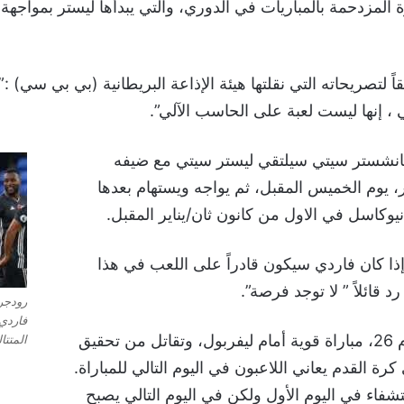
 المزدحمة بالمباريات في الدوري، والتي يبدأها ليستر بمواجهة
 لتصريحاته التي نقلتها هيئة الإذاعة البريطانية (بي بي سي) :”
ي ، إنها ليست لعبة على الحاسب الآلي”.
نشستر سيتي سيلتقي ليستر سيتي مع ضيفه
، يوم الخميس المقبل، ثم يواجه ويستهام بعدها
نيوكاسل في الاول من كانون ثان/يناير المقبل.
ذا كان فاردي سيكون قادراً على اللعب في هذا
 قائلاً ” لا توجد فرصة”.
رودجر
فاردي
وأكد :”تخوض يوم 26، مباراة قوية أمام ليفربول، وتقاتل من تحقيق
المتتالي
 كرة القدم يعاني اللاعبون في اليوم التالي للمباراة.
فاء في اليوم الأول ولكن في اليوم التالي يصبح