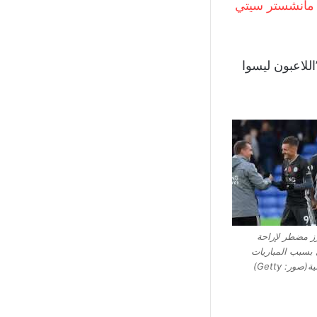
مانشستر سيتي
اللاعبون ليسوا
ز مضطر لإراحة
 بسبب المباريات
ة(صور: Getty)