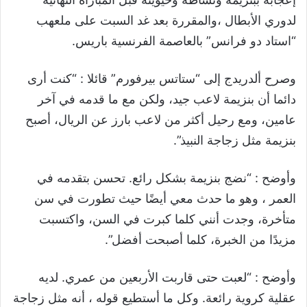
لدوري الأبطال ،والمقررة بعد غد السبت على ملعهب
“استاد دو فرانس” بالعاصمة الفرنسية باريس.
وصرح ألدريدج إلى “ستاتس بيرفورم” قائلا : “كنت أرى
دائما أن بنزيمة لاعب جيد، ولكن مع ما قدمه في آخر
عامين، ومع رحيل أكثر من لاعب بارز عن الريال، أصبح
بنزيمة مثل زجاجة النبيذ”.
وأوضح : “نضج بنزيمة بشكل رائع. تحسن بتقدمه في
العمر ، وهو ما حدث معي أيضًا حيث تطورت في سن
متأخرة، وجدت أنني كلما كبرت في السن، واكتسبت
مزيدًا من الخبرة، كلما أصبحت أفضل”.
وأوضح : “لعبت حتى قاربت الأربعين من عمري. لديه
عقلية كروية رائعة. وكل ما أستطيع قوله ، أنه مثل زجاجة