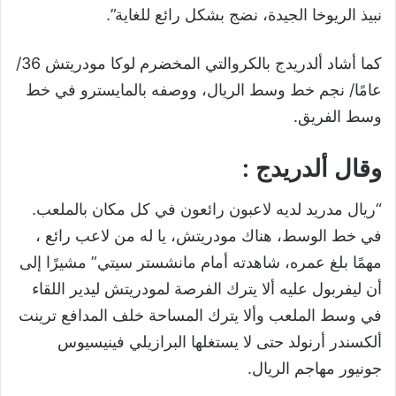
نبيذ الريوخا الجيدة، نضج بشكل رائع للغاية”.
كما أشاد ألدريدج بالكروالتي المخضرم لوكا مودريتش 36/
عامًا/ نجم خط وسط الريال، ووصفه بالمايسترو في خط
وسط الفريق.
وقال ألدريدج :
“ريال مدريد لديه لاعبون رائعون في كل مكان بالملعب.
في خط الوسط، هناك مودريتش، يا له من لاعب رائع ،
مهمًا بلغ عمره، شاهدته أمام مانشستر سيتي” مشيرًا إلى
أن ليفربول عليه ألا يترك الفرصة لمودريتش ليدير اللقاء
في وسط الملعب وألا يترك المساحة خلف المدافع ترينت
ألكسندر أرنولد حتى لا يستغلها البرازيلي فينيسيوس
جونيور مهاجم الريال.