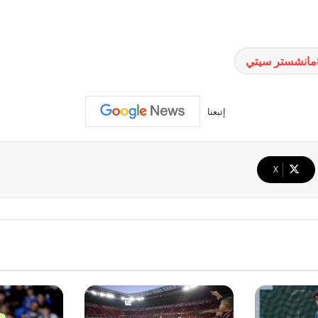
مانشستر سيتي
إتبعنا
‫X