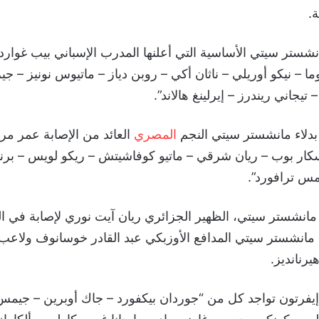
.
تر سيتي الأساسية التي أعلنها المدرب الإسباني بيب غوارديو
ما – نيكو أوريلي – ناثان أكي – روبن دياز – ماتيوس نونيز – ج
تيجاني ريندرز – إيرلينغ هالاند”.
بدلاء مانشستر سيتي النجم
المصري
العائد من الإصابة عمر مر
سكار بوب – ريان شرقي – ماتيو كوفاشيتش – ريكو لويس – برنا
س ترافورد”.
شستر سيتي، الظهير الجزائري ريان آيت نوري لإصابة في ال
ة مانشستر سيتي المدافع الأوزبكي عبد القادر خوسانوف ولاع
يرنانديز.
فرتون تواجد كل من “جوردان بيكفورد – جاك أوبرين – جيم