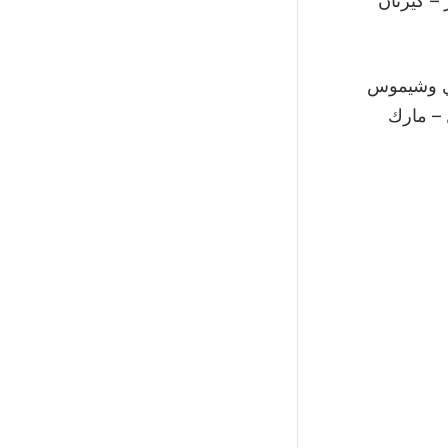
– كيرنان
ري وشيموس
ل – مارك