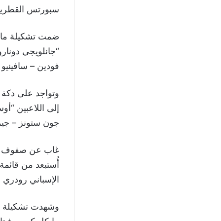
سبورتس القطرية
ضمت تشكيلة مانشس
“جانلويجي دونارو
فودين – سافينيو – 
وتواجد على دكة 
إلى اللاعبين “أو
جون ستونز – جيم
غاب عن صفوف مان
أُستبعد من قائم
الإسباني رودري ه
وشهدت تشكيلة إي