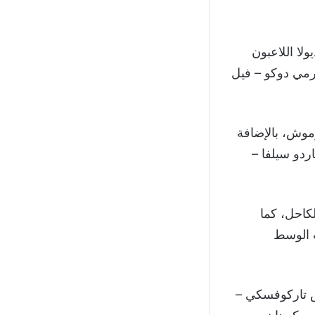
لا اللاعبون
يرمي دوكو – فيل
موش، بالإضافة
ردو سيلفا –
كاحل، كما
ب الوسط
س تاركوفسكي –