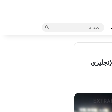
بحث
عن
إنجليزي