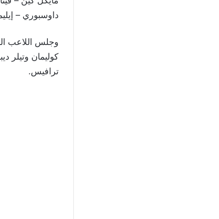
مايكل كين – فيتا
داوسبوري – إيليما
وجلس اللاعب الم
كوليمان وتيلر ديب
ترافيس.