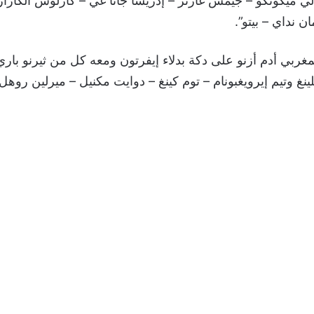
لي ميكونكو – جيمس غارنر – إدريسا جانا غي – كارلوس ألكاراز 
ن نداي – بيتو”.
غربي أدم أزنو على دكة بدلاء إيفرتون ومعه كل من ثيرنو با
لينغ وتيم إيرويغبونام – توم كينغ – دوايت مكنيل – ميرلين روه