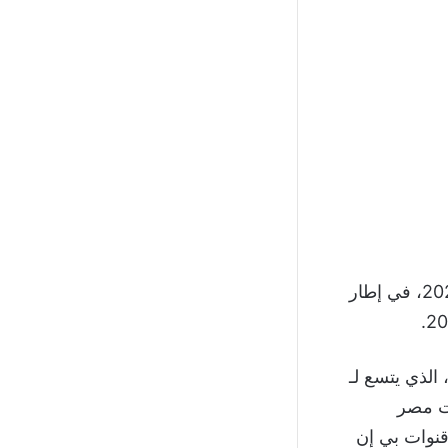
ضد إيفرتون اليوم السبت 18 أكتوبر 2025، في إطار
ستضاف ملعب الاتحاد في مدينة مانشستر، Etihad Stadium (Manchester)، الذي يتسع لـ
 17:00 بتوقيت مصر
ث مباشر على قنوات بي إن