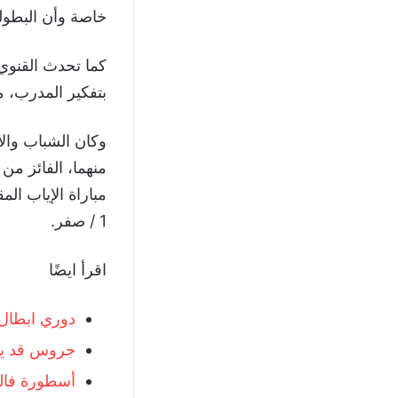
خاصة وأن البطولة 
كما تحدث القنوي 
بتفكير المدرب، م
منهما، الفائز من
1 / صفر.
اقرأ ايضًا
دوري ابطال افري
جروس قد يت
أسطورة فالن