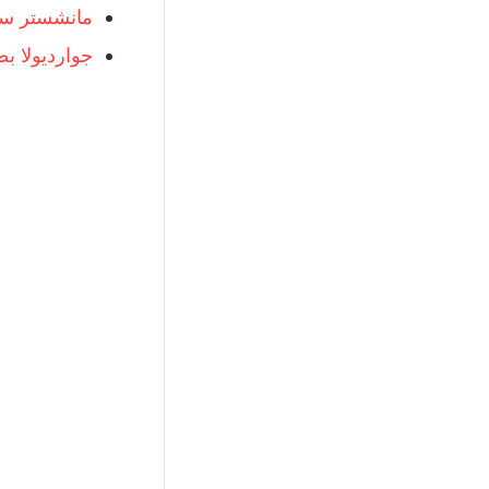
مانشستر سيت
جوارديولا ب