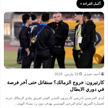
أكمل القراءة »
أحمد حمدي
22 مارس، 2025
كارتيرون: خروج الزمالك؟ سنقاتل حتى آخر فرصة
في دوري الابطال
أبدي الفرنسي باتريس كارتيرون المدير الفني لفريق بنادي الزمالك حزنه
لخسارة الفريق أمام الترجي التونسي بهدف دون رد مساء اليوم…