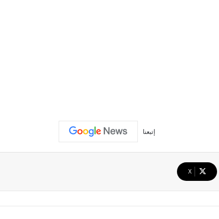
إتبعنا
‫X