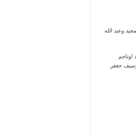
يد وعبد الله
اوناجم
وسيف جعفر