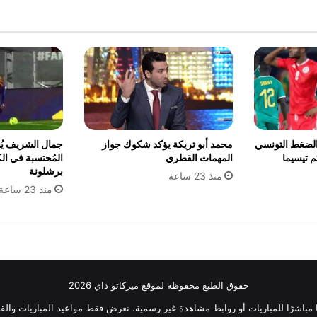
الضغط التونسي
محمد أبو تريكة يؤكد شكوك جواز
جمال الشريف يُح
 تيسيما
المهمات القطري
المُحتسبة في ال
برشلونة
منذ 23 ساعة
منذ 23 ساعة
حقوق الطبع محفوظة لموقع ميركاتو داي 2026
ثًا مباشرًا للمباريات أو روابط مشاهدة غير رسمية. نعرض فقط مواعيد المباريات والقن