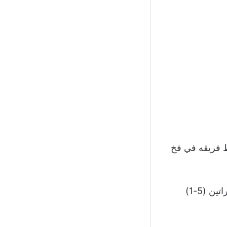
وط فريقه في فخ
في تحقيق فوزًا كبيرًا على الوداد بنتيجة (3-1) ليصعد بمجموع المباراتين (5-1)