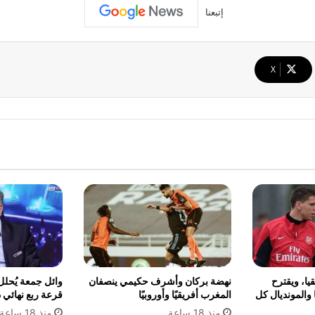
إتبعنا
‫X
يا، ويقترح
نهضة بركان وأشرف حكيمي ينصفان
وائل جمعة يُحل
 والمونديال كل
المغرب أفريقيًا وأوروبيًا
قرعة ربع نهائي د
منذ 18 ساعة
منذ 18 ساعة