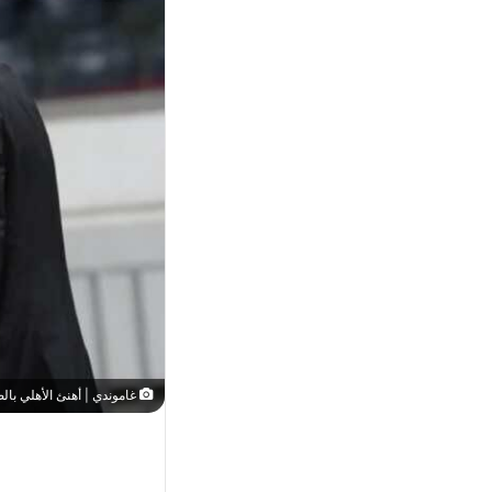
غاموندي | أهنئ الأهلي بال