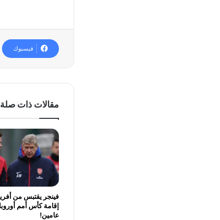
فيسبوك
مقالات ذات صلة
فينجر يقتبس من أفريق
إقامة كأس أمم أوروبا
عامين!