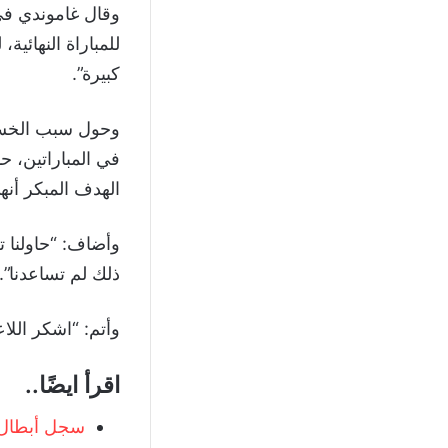
وقال غاموندي في
للمباراة النهائية
كبيرة”.
وحول سبب الخسارة
في المباراتين، ح
الهدف المبكر أنه
وأضاف: “حاولنا 
ذلك لم تساعدنا”.
وأتم: “اشكر اللاع
اقرأ ايضًا..
سجل أبطال دوري 