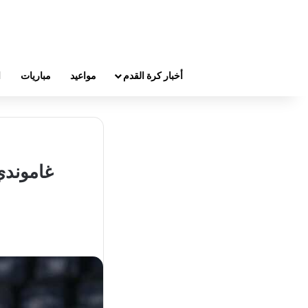
أخبار كرة القدم
مواعيد
مباريات
ا
غاموندي 