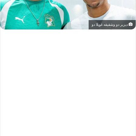
ديزير دو وشقيقه غويلا دو