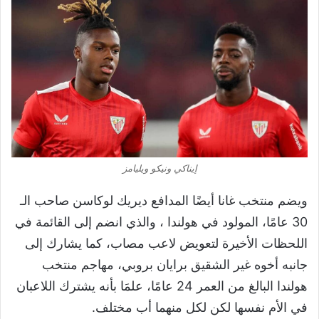
إيناكي ونيكو ويليامز
ويضم منتخب غانا أيضًا المدافع ديريك لوكاسن صاحب الـ
30 عامًا، المولود في هولندا ، والذي انضم إلى القائمة في
اللحظات الأخيرة لتعويض لاعب مصاب، كما يشارك إلى
جانبه أخوه غير الشقيق برايان بروبي، مهاجم منتخب
هولندا البالغ من العمر 24 عامًا، علمَا بأنه يشترك اللاعبان
في الأم نفسها لكن لكل منهما أب مختلف.