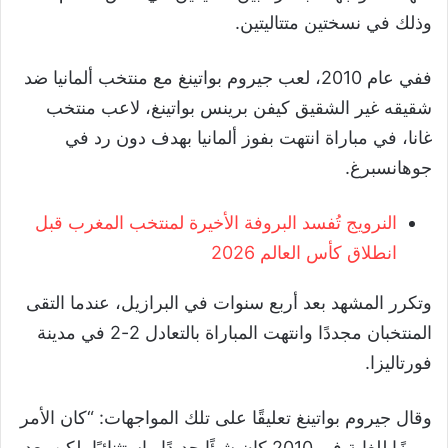
وذلك في نسختين متتاليتين.
ففي عام 2010، لعب جيروم بواتينغ مع منتخب ألمانيا ضد
شقيقه غير الشقيق كيفن برينس بواتينغ، لاعب منتخب
غانا، في مباراة انتهت بفوز ألمانيا بهدف دون رد في
جوهانسبرغ.
النرويج تُفسد البروفة الأخيرة لمنتخب المغرب قبل
انطلاق كأس العالم 2026
وتكرر المشهد بعد أربع سنوات في البرازيل، عندما التقى
المنتخبان مجددًا وانتهت المباراة بالتعادل 2-2 في مدينة
فورتاليزا.
وقال جيروم بواتينغ تعليقًا على تلك المواجهات: “كان الأمر
مميزًا للغاية في 2010 كان شيئًا جديدًا واستثنائيًا، لكن بعد