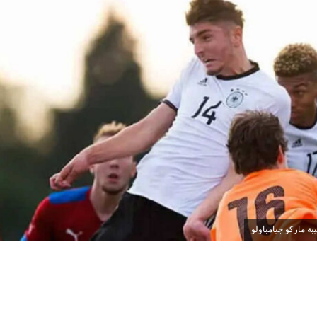
بة ماركو جيامباولو