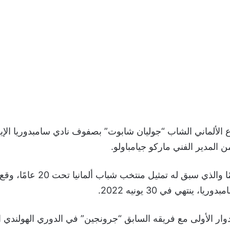
 الألماني الشاب “جوليان شابوت” بصفوف نادي سامبدوريا الإي
 المدير الفني ماركو جيامباولو.
صاحب الـ 21 عامًا والذي سبق له تمثي
ا، ينتهي في 30 يونيه 2022.
ار الأولى مع فريقه السابق “جرونجين” في الدوري الهولندي ا