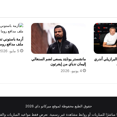
أزمة باستوني تد
ملف مدافع روما 
5 مايو، 2026
لبرازيلي أندري
مانشستر يونايتد يسعى لضم السنغالي
إليمان ندياي من إيفرتون
4 يونيو، 2026
حقوق الطبع محفوظة لموقع ميركاتو داي 2026
ثًا مباشرًا للمباريات أو روابط مشاهدة غير رسمية. نعرض فقط مواعيد المباريات والقن