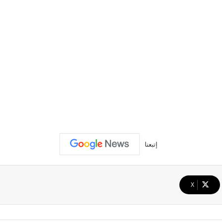
إتبعنا
‫X