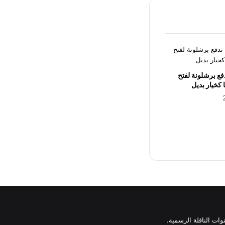
فع برشلونة لفتح
كخيار بديل
وات الناقلة الرسمية.