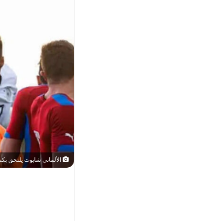
الألماني شابوت يلتحق بكتي