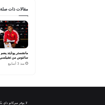
مقالات ذات صلة
مانشستر يونايتد يضم ا
سانتوس من تشيلسي
منذ 3 أسابيع
لا يوفر ميركاتو داي ب