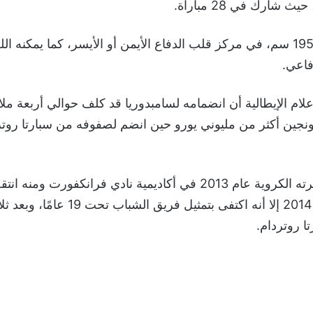
شارك في 28 مباراة.
ويجيد صاحب الـ 195 سم، في مركز قلب الدفاع الأيمن أو الأيسر، كما يمكن
فاعي.
لام الإيطالية أن انضمامه لسامبدوريا قد كلف حوالي أربعة ملاي
ونجين أكثر من مليوني يورو حين انضم لصفوفه من سبارتا روتر
وبدأ شابوت مسيرته الكروية عام 2013 في أكاديمية نادي فرانكفورت وم
بالمجان في عام 2014 إلا أنه اكتفى بتمثيل ف
ا روتردام.