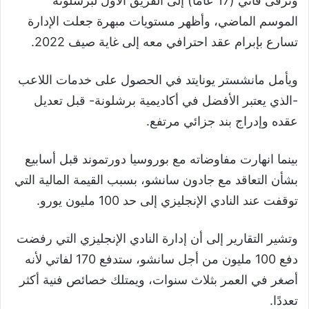
وترقى فاتي (17 عامًا) إلى الفريق الأول لبرشلونة
الموسم الماضي، وأظهر مستويات مبهرة جعلت الإدارة
تسارع بإبرام عقد احترافي معه إلى غاية صيف 2022.
ويأمل مانشستر يونايتد في الحصول على خدمات اللاعب
-الذي يعتبر الأفضل في أكاديمية برشلونة- قبل تعديل
عقده وإدراج بند جزائي مرتفع.
بينما انهارت مفاوضاته مع بوروسيا دورتموند قبل أسابيع
بشأن التعاقد مع جادون سانشو، بسبب القيمة المالية التي
توقفت عند النادي الإنجليزي إلى حد 100 مليون يورو.
وتشير التقارير إلى أن إدارة النادي الإنجليزي التي رفضت
دفع 100 مليون من أجل سانشو، ستدفع 170 لفاتي لأنه
أصغر في العمر بثلاث سنوات، ويمتلك خصائص فنية أكثر
تعددًا.