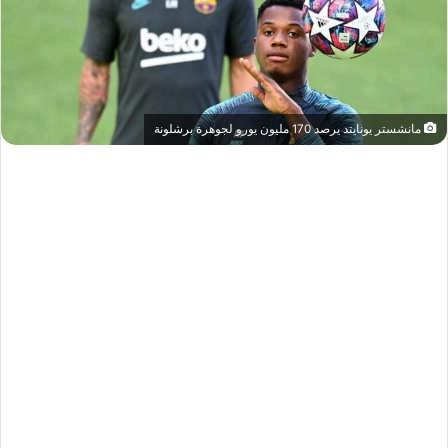
مانشستر يونايتد يرصد 170 مليون يورو لجوهرة برشلونة