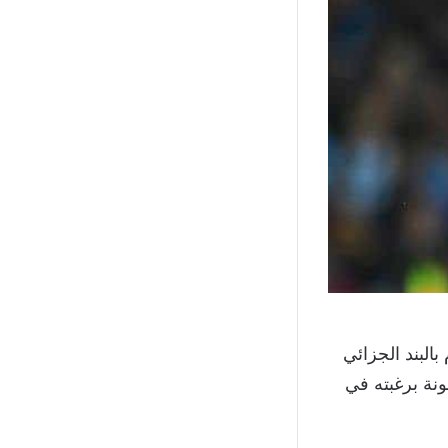
البند الجزائي
رشلونة برغبته في