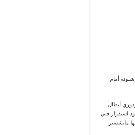
شلونة أمام
ودوري أبطال
جود استقرار فني
شها مانشستر