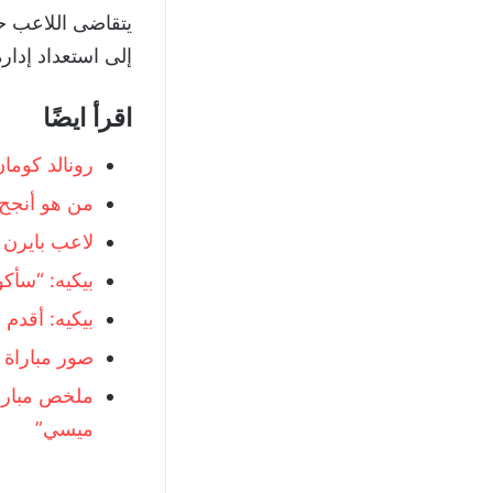
إلى استعداد إدارة
اقرأ ايضًا
رونالد كوما
من هو أنجح 
لاعب بايرن م
بيكيه: “سأك
بيكيه: أقدم
صور مباراة 
ملخص مباراة
ميسي”