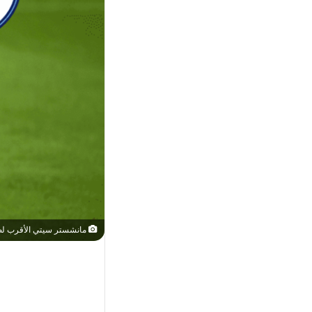
مانشستر سيتي الأقرب لض