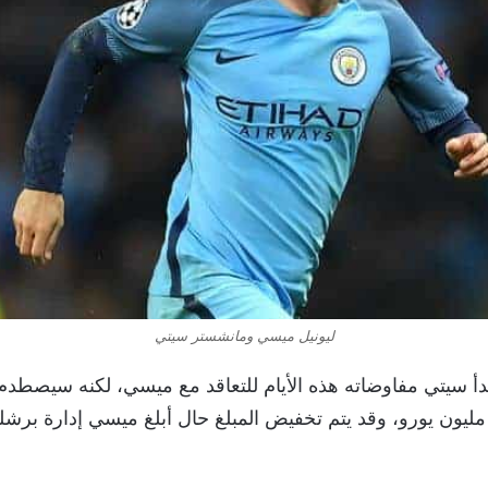
ليونيل ميسي ومانشستر سيتي
أ سيتي مفاوضاته هذه الأيام للتعاقد مع ميسي، لكنه سيصطدم ب
لبالغ قرابة 650 مليون يورو، وقد يتم تخفيض المبلغ حال أبلغ ميسي إدارة ب