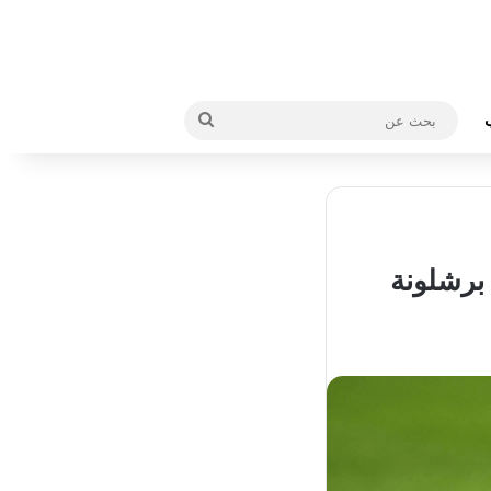
بحث
عن
 برشلونة