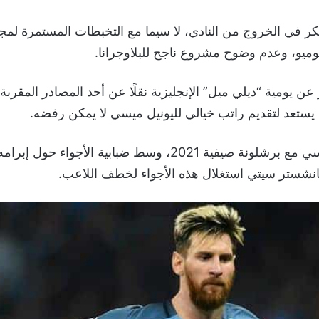
ر في الخروج من النادي، لا سيما مع التخبطات المستمرة لمج
وميو، وعدم وضوح مشروع ناجح للبلاوجرانا.
عن يومية “ديلي ميل” الإنجليزية نقلًا عن أحد المصادر المقرب
 يستعد لتقديم راتب خيالي لليونيل ميسي لا يمكن رفضه.
وينقضي عقد ميسي مع برشلونة صيفية 2021، وسط ضبابية الأجوا
نشستر سيتي استغلال هذه الأجواء لخطف اللاعب.