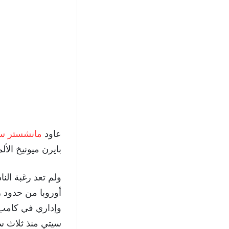
عاود
مانشستر س
بايرن ميونيخ الأل
ولم تعد رغبة ال
أوروبا من حدود رب
وإداري في كامب ن
سيتي منذ ثلاث سن