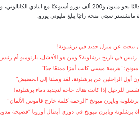
يتقاضى اللاعب حاليًا نحو مليون و200 ألف يورو أسبوعيًا مع النادي الكات
 مانشستر سيتي منحه راتبًا يبلغ مليوني يورو.
ن يبحث عن منزل جديد في برشلونة!
رئيس في تاريخ برشلونة؟ ومن هو الأفشل، بارتوميو أم رئيس
يونخ: “هزيمة ميسي كانت أمرًا ممتعًا جدًا”
ون أول الراحلين عن برشلونة، لقد وصلنا إلى الحضيض”
 نفسي للرحيل إذا كانت هناك حاجة لتجديد دماء برشلونة!
برشلونة وبايرن ميونخ “الرحمة كلمة خارج قاموس الألمان”
 برشلونة وبايرن ميونخ في دوري أبطال أوروبا “فضيحة مدوي