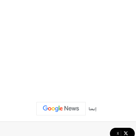
إتبعنا
‫X