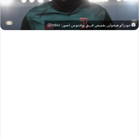
جونزالو هيجواين بقميص فريق يوفنتوس (صور: Zimbio)