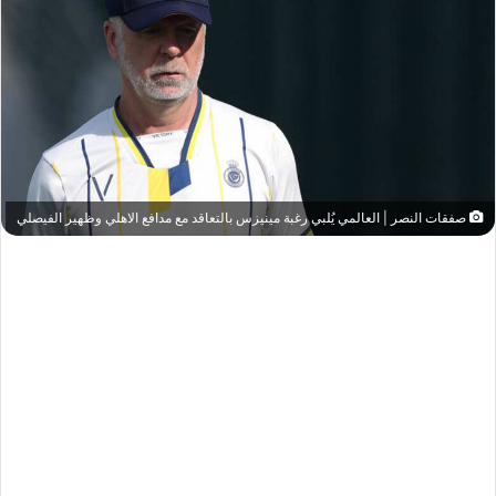
صفقات النصر | العالمي يُلبي رغبة مينيزس بالتعاقد مع مدافع الاهلي وظهير الفيصلي