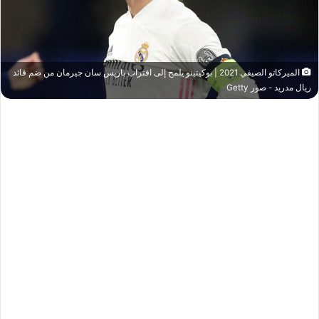
الميركاتو الصيفي 2021 | بوكيتينو يلمح إلى اقتراب باريس سان جيرمان من ضم قائد
ريال مدريد - صور Getty