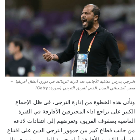
الترجي يدرس معاقبة الأجانب بعد كارثة الزمالك في دوري أبطال أفريقيا –
معين الشعباني المدير الفني لفريق الترجي (صورة: Getty)
وتأتي هذه الخطوة من إدارة الترجي، في ظل الإجماع
الكبير على تراجع اداء المحترفين الأفارقة في الفترة
الماضية بصفوف الفريق، وتعرضهم إلى انتقادات لاذعة
من جانب قطاع كبير من جمهور الترجي الذين على اقتناع
تام بأن اللاعبين الأفارقة أمام حتمية الظهور بمستوى عالٍ