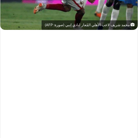
محمد شريف لاعب الأهلي المُعار لنادي إنبي (صورة: AFP)