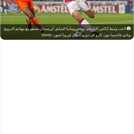
لاعب وسط أياكس التاريخي ونجم رومانيا السابق كريستيان تشيفو مع مهاجم النرويج
ونادي فالنسيا جون كارو في دوري ابطال اوروبا (صور: Getty)