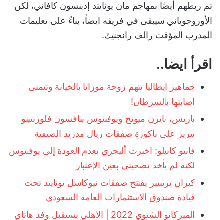
تم ربطهم أيضًا بمهاجم مان يونايتد إدينسون كافاني، لكن
الأوروجوياني سيبقى في فريقه ايضاً، بناءً على تعليمات
المدرب المؤقت رالف رانجنيك.
اقرأ ايضا..
جماهير ايطاليا تتهم زوجة موراتا بالخيانة وتتمنى
اصابتها بالسرطان!
باريس، بايرن ميونخ ويوفنتوس ينافسون فلورنتينو
بيريز على باكورة صفقات ريال مدريد الصيفية
فابيو كابيلو: اخبرت أليجري بعدم العودة إلى يوفنتوس
لكنه لم يأخذ نصحيتي بعين الإعتبار
كيران تريبيير يفتتح صفقات نيوكاسل يونايتد تحت
قيادة صندوق الاستثمارات العامة السعودي
الميركاتو الشتوي 2022 | الاهلي يستقبل وفد هاتاي