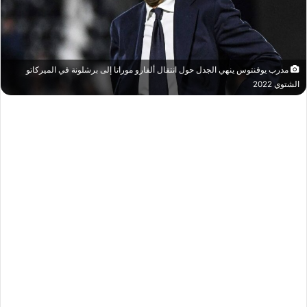
مدرب يوفنتوس ينهي الجدل حول انتقال ألفارو موراتا إلى برشلونة في الميركاتو
الشتوي 2022