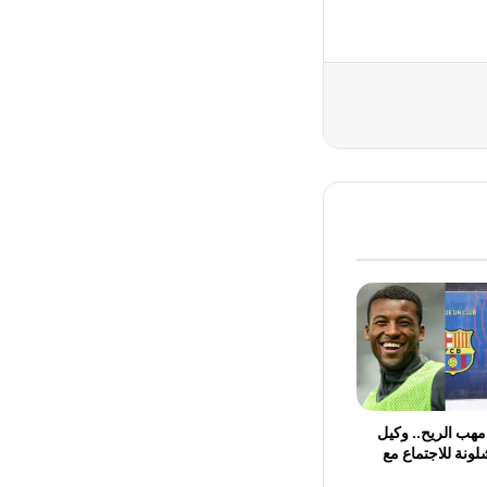
مهب الريح.. وكيل
لونة للاجتماع مع