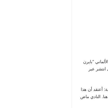
ألماني “بايرن
 انتشر عبر
احة: أعتقد أن هذا
نا. النادي ماض