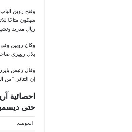
وفتح روبن الباب أ
سيكون متاحًا للا
ريال مدريد وتشيل
بلال ريبيري صاحب الـ 35
وقال رئيس باير
إن الثنائي “من ا
حتى ديسمبر 018
الموسم