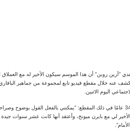
لندي “آرين روبن” أن هذا الموسم سيكون الأخير له مع العملاق ال
 كشف عنه خلال مقطع فيديو تابع لمجموعة من جماهير البافاري
جتماعي اليوم الاثنين.
وقال صاحب الـ 34 عامًا في ذلك المقطع: “يمكنني بالفعل القول بوضوح وصر
خير لي مع بايرن ميونخ، وأعتقد أنها كانت عشر سنوات جيدة ه
أمام”.