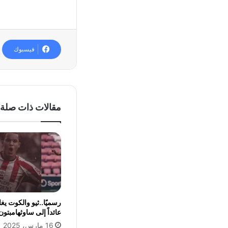
فيسبوك
مقالات ذات صلة
رسميًا..ثيو والكوت يغا
عائداً إلى ساوثهامبتون
16 مارس، 2025