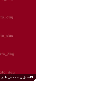
جدول رواتب لاعبي بايرن ميونخ في عام 2022