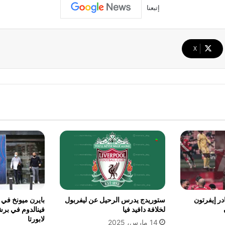
إتبعنا
‫X
در إيفرتون
ستوريدج يدرس الرحيل عن ليفربول
بايرن ميونخ في 
لخلافة دافيد فيا
فينالدوم في برش
لابورتا
14 مارس، 2025