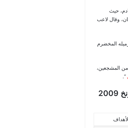
ادم، حيث
مان، وقال لاعب
ي لمدة عام ينتهي في يونيه 2019، بجانب زميله المخضرم
من المشجعين،
“.
احصائية آرين روبن في الدوري الألماني مع بايرن ميونخ 2009
لأهداف