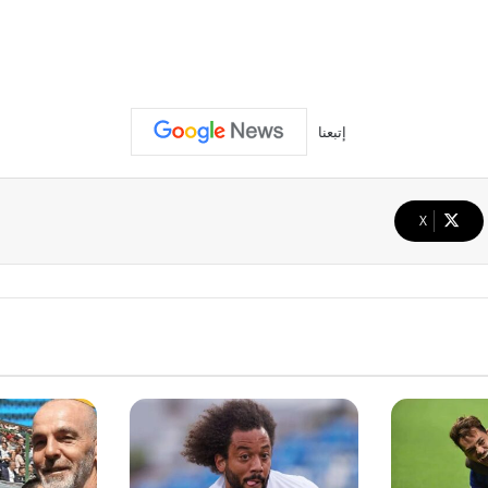
إتبعنا
‫X