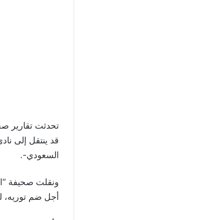
تحدثت تقارير صح
قد ينتقل إلى نا
السعودي-.
ونقلت صحيفة “ال
أجل ضم توريه، لت