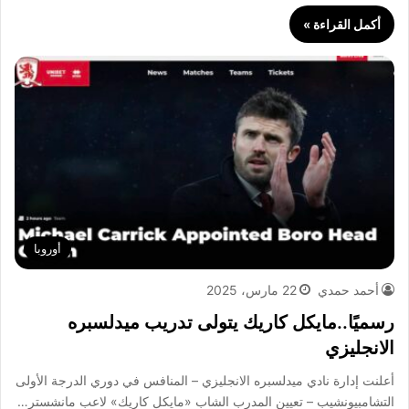
أكمل القراءة »
أوروبا
أحمد حمدي
22 مارس، 2025
رسميًا..مايكل كاريك يتولى تدريب ميدلسبره
الانجليزي
أعلنت إدارة نادي ميدلسبره الانجليزي – المنافس في دوري الدرجة الأولى
التشامبيونشيب – تعيين المدرب الشاب «مايكل كاريك» لاعب مانشستر…