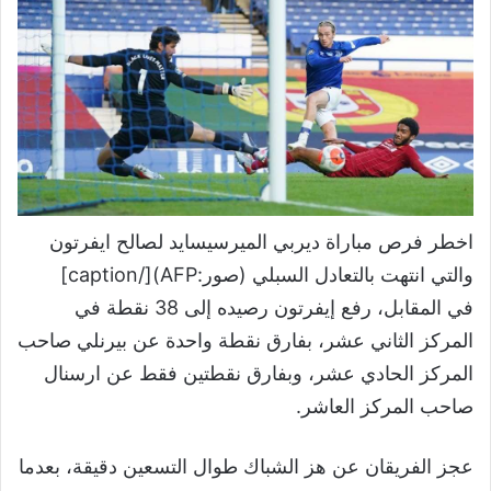
اخطر فرص مباراة ديربي الميرسيسايد لصالح ايفرتون
والتي انتهت بالتعادل السبلي (صور:AFP)[/caption]
في المقابل، رفع إيفرتون رصيده إلى 38 نقطة في
المركز الثاني عشر، بفارق نقطة واحدة عن بيرنلي صاحب
المركز الحادي عشر، وبفارق نقطتين فقط عن ارسنال
صاحب المركز العاشر.
عجز الفريقان عن هز الشباك طوال التسعين دقيقة، بعدما