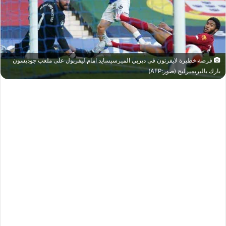
فرصة خطيرة لايفرتون فى ديربي الميرسيسايد امام ليفربول على ملعب جوديسون
بارك بالبريميرليج (صور:AFP)