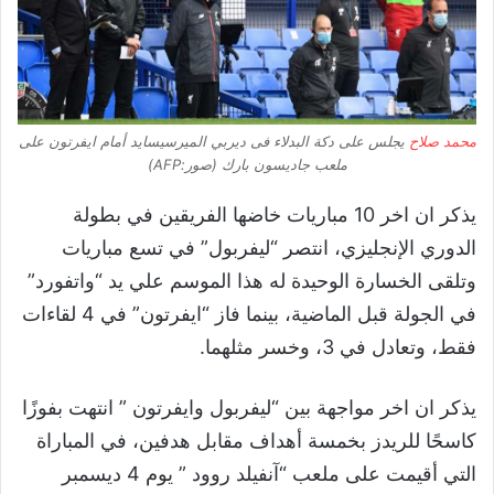
محمد صلاح
يجلس على دكة البدلاء فى ديربي الميرسيسايد أمام ايفرتون على
ملعب جاديسون بارك (صور:AFP)
يذكر ان اخر 10 مباريات خاضها الفريقين في بطولة
الدوري الإنجليزي، انتصر “ليفربول” في تسع مباريات
وتلقى الخسارة الوحيدة له هذا الموسم علي يد “واتفورد”
في الجولة قبل الماضية، بينما فاز “ايفرتون” في 4 لقاءات
فقط، وتعادل في 3، وخسر مثلهما.
يذكر ان اخر مواجهة بين “ليفربول وايفرتون ” انتهت بفوزًا
كاسحًا للريدز بخمسة أهداف مقابل هدفين، في المباراة
التي أقيمت على ملعب “آنفيلد روود ” يوم 4 ديسمبر