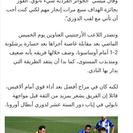
وقال ميسي “الجوائز الفردية شيء ثانوي. الفوز
بجائزة الهداف سبع مرات إنجاز مهم لكني كنت أحب
أن تأتي مع لقب الدوري”.
وتصدر اللاعب الأرجنتيني العناوين يوم الخميس
الماضي بعد مقابلة غاضبة أجراها بعد خسارة برشلونة
2-1 أمام أوساسونا، وصف خلالها فريقه بأنه ضعيف
ومتذبذب المستوى، كما بدا أن ينتقد الطريقة التي
يدار بها النادي.
لكنه كان في مزاج أفضل بعد أداء قوي أمام ألافيس،
قائلا إن الفريق يشعر بمزيد من الثقة قبل مواجهة
نابولي في إياب دور الستة عشر لدوري أبطال أوروبا.