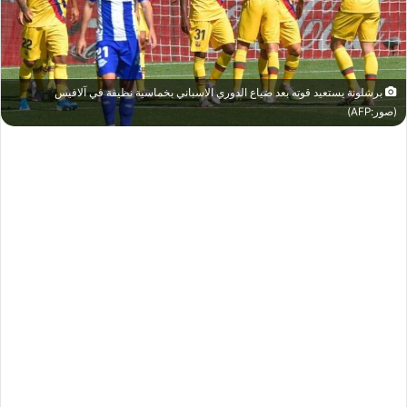
برشلونة يستعيد قوته بعد ضياع الدوري الاسباني بخماسية نظيفة في آلافيس
(صور:AFP)