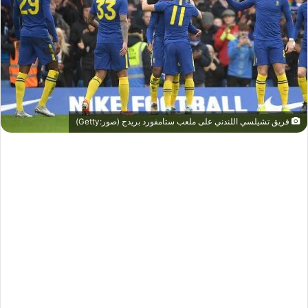
فريق تشيلسي اللندني على ملعب ستامفورد بريدج (صور:Getty)