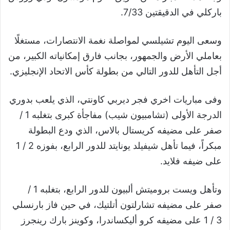
باركلي في الدقيقتين 7/33.
وسعى اليوم تشيلسي لمواصلة نغمة الانتصارات، مستغلًا
بعاملي الأرض والجمهور، بجانب فارق إمكانياته الكبير، من
أجل التأهل للدور التالي من بطولة كأس الاتحاد الإنجليزي.
وفى مباريات اخري فجر ديربي كاونتي، الذي يلعب بدوري
الدرجة الأولى (تشامبيون شيب) مفاجأة كبرى بتغلبه 1 /
صفر على مضيفه كريستال بالاس، الذي ودع البطولة
مبكراً، فيما تأهل شيفيلد يونايتد للدور الرابع، بفوزه 2 / 1
على ضيفه فلايد.
وتأهل ويست بروميتش ألبيون للدور الرابع، بتغلبه 1 /
صفر على مضيفه تشارلتون أتلتيك، في حين فاز بارنسلي
3 / 1 على مضيفه كرو أليكساندرا، وكوينز بارك رينجرز