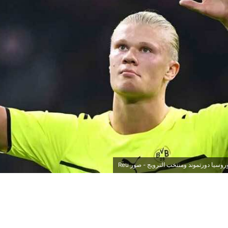
روسيا دورتموند ومنتخب النرويج - صور Reu