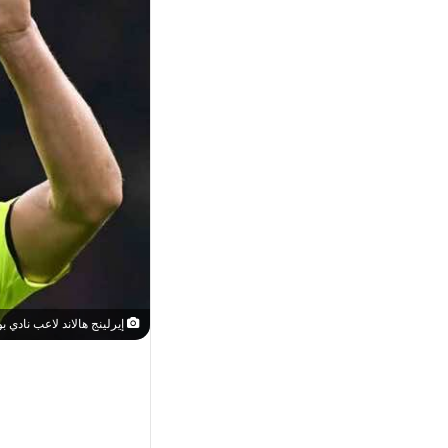
إيرلينج هالاند لاعب نادي بو