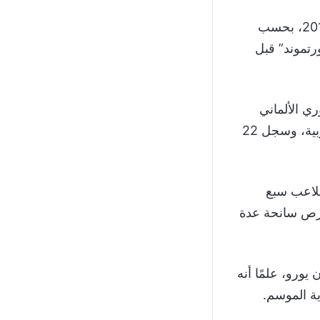
واستقدم دورتموند النجم ليفاندوفسكي من الدوري البولندي كموهبة خام عام 2010، بحسب
رتموند” قبل
الدوري الألماني
وكأس ألمانيا الموسم الماضي، وألحقهما بالكأس السوبر المحلية ونظيرتها الأوروبية، وسجل 22
لاعب سبع
فرص سانحة عدة
لديه شرط جزائي لتحرير عقده مع دورتموند يبلغ 75 مليون يورو، علمًا أنه