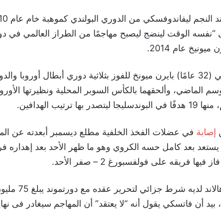
نفسه الوقت لينضج ليصبح مهاجمًا من الطراز العالمي في دو
ميونيخ عام 2014.
وقاد ليفاندوفسكي (32 عامًا) بايرن ميونخ للفوز بثلاثية دوري أبطال أوروبا و
 بها ترتيب الهدافين.
ن
إصابة
في عضلات الفخذ الخلفية مطلع ديسمبر أبعدته عن الم
م يستعد بعد كامل حسه الكروي وهو ما ظهر الأحد بعد إهداره 
فيها فريقه على فولفسبورغ 2 – صفر الأحد.
وأفادت أنباء أن هالاند 