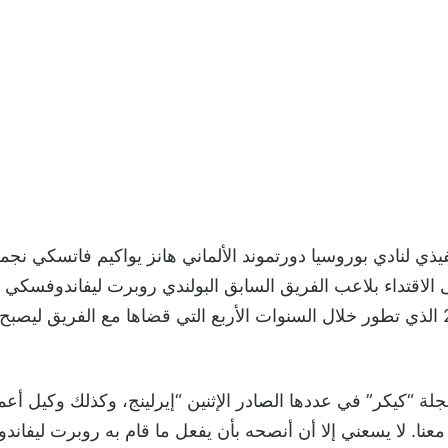
ذي لنادي بوروسيا دورتموند الألماني هانز يواكيم فاتسكي نجم
الاقتداء بلاعب الفريق السابق البولندي روبرت ليفاندوفسك
العالم لعام 2020 الذي تطور خلال السنوات الأربع التي قضاها مع الفريق ليص
ة “كيكر” في عددها الصادر الإثنين “إيرلينج، وكذلك وكيل أعماله
 معنا. لا يسعني إلا أن أنصحه بأن يفعل ما قام به روبرت ليفان