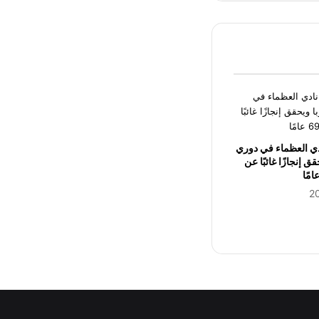
دي العظماء في دوري
ق إنجازًا غائبًا عن