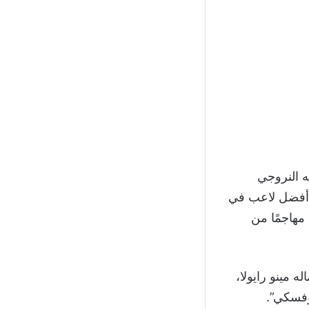
ه النروجي
ي أفضل لاعب في
بح مهاجمًا من
 مينو رايولا،
دوفسكي”.