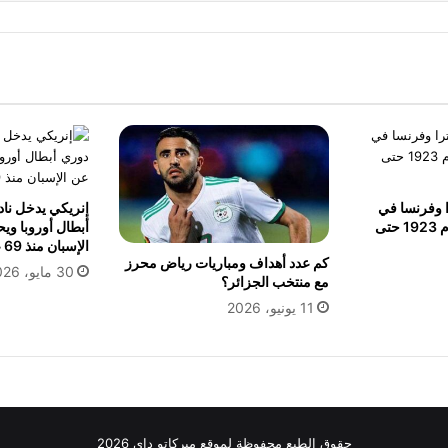
ا وفرنسا في
إنريكي يدخل نا
جميع البطولات منذ عام 1923 حتى
أبطال أوروبا ويحق
الإسبان منذ 69 عامًا
كم عدد أهداف ومباريات رياض محرز
30 مايو، 2026
مع منتخب الجزائر؟
11 يونيو، 2026
حقوق الطبع محفوظة لموقع ميركاتو داي 2026