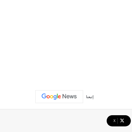
إتبعنا
‫X