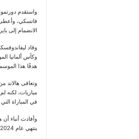
فاتسكي، وأعطى “
الانضمام إلى بايرن 
هدفًا هذا الموسم، منها 19 هدفًا في البوندسليجا ليتصدر
وتعافى هالاند م
مباريات، لكنه ل
في المباراة التي فاز 
ينتهي عام 2024، بيد أن فاتسكي يقول أنه “لا يعتقد” أن المهاجم سيغادر فى نهاية الموسم.