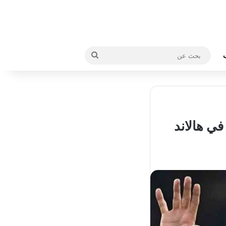
بحث
عن
ي هالاند