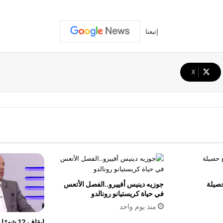
إتبعنا
‫X
صيلة
جوزيه دينيس أفييرو..الفصل الأتعس
في حياة كريستيانو رونالدو
منذ يوم واحد
ايقاف 12