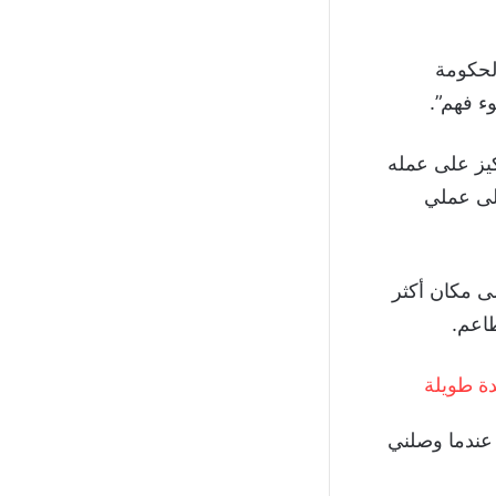
در الحكومة
ء فهم”.
مع التركيز على عمله
لى عملي
ى مكان أكثر
طاعم.
دة طويلة
 عندما وصلني