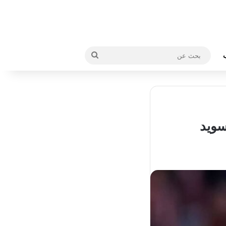
بحث
عن
سويد