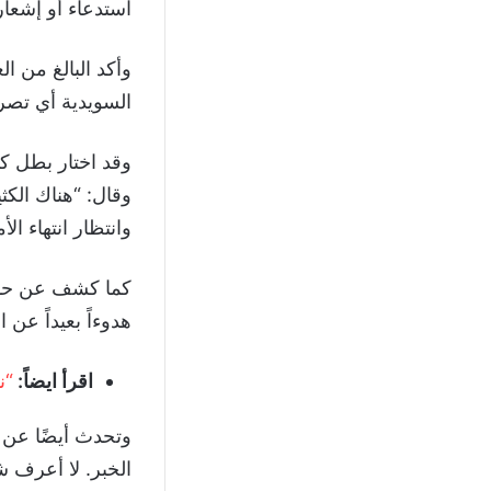
استدعاء أو إشعار 
السويدية أي تصري
وقال: “هناك الك
وانتظار انتهاء الأم
كما كشف عن حديث
هدوءاً بعيداً عن 
اقرأ ايضاً:
“ن
وتحدث أيضًا عن ا
الخبر. لا أعرف 