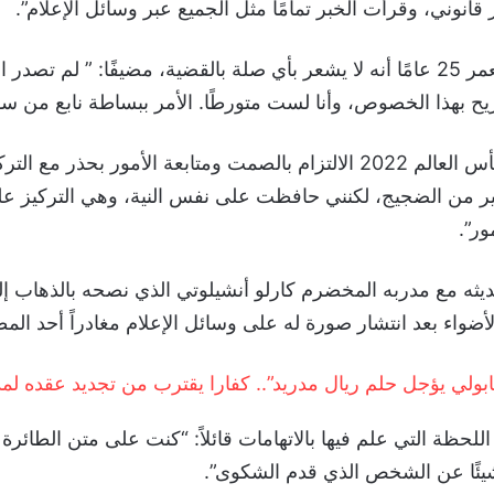
قانوني، وقرأت الخبر تمامًا مثل الجميع عبر وسائل الإعلام”.
وأكد البالغ من العمر 25 عامًا أنه لا يشعر بأي صلة بالقضية، مضيفًا: ” لم تص
ح بهذا الخصوص، وأنا لست متورطًا. الأمر ببساطة نابع من سو
وقد اختار بطل كأس العالم 2022 الالتزام بالصمت ومتابعة الأمور بحذر 
ثير من الضجيج، لكنني حافظت على نفس النية، وهي التركيز ع
ور”.
ه مع مدربه المخضرم كارلو أنشيلوتي الذي نصحه بالذهاب إل
الأضواء بعد انتشار صورة له على وسائل الإعلام مغادراً أحد الم
ابولي يؤجل حلم ريال مدريد”.. كفارا يقترب من تجديد عقده لم
للحظة التي علم فيها بالاتهامات قائلاً: “كنت على متن الطائرة
شيئًا عن الشخص الذي قدم الشكوى”.