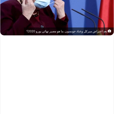
بعد اعتراض ميركل وعناد جونسون..ما هو مصير نهائي يورو 2020؟