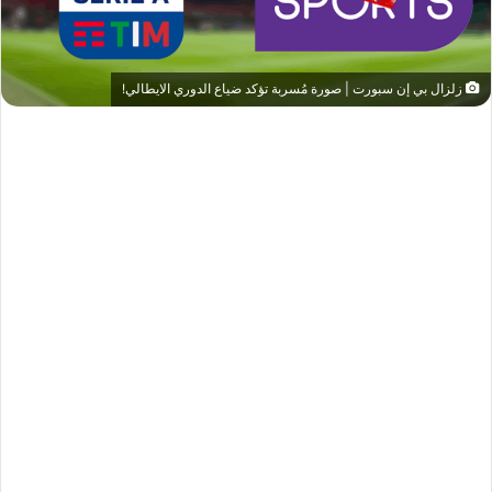
زلزال بي إن سبورت | صورة مُسربة تؤكد ضياع الدوري الايطالي!