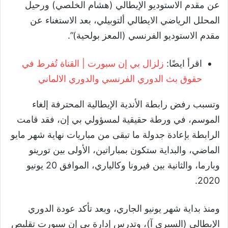
عن مقدم الاستوديو الإيطالي (هشام الخلصي) ورحيل
المحلل الرياضي الايطالي ألتوبيلي، بعد الاستغناء عن
مقدم الاستوديو الفرنسي (المعز بولحية)”.
اقرأ ايضًا:
زلزال بي إن سبورت | القناة تُفرط في
حقوق بث الدوري الفرنسي والدوري الالماني
وتسبب رفض رابطة الأندية الإيطالية المحترفة إلغاء
الموسم، في ورطة حقيقية لمسؤولي بي إن، فقد قامت
الرابطة بإعادة جدولة ما تبقى من مباريات نهاية شهر مايو
الماضي، والبداية ستكون بمباراتين، الأولى بين تورينو
وبارما، والثانية بين فيرونا وكالياري، الموافق
20
يونيو
.
2020
ومنذ بداية شهر يونيو الجاري، وبعد تأكد عودة الدوري
الإيطالي
(
السيري آ
)
، وتدرس إدارة بي إن سبورت تقليص