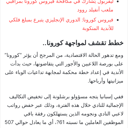
ليفربول يُشارك في مكافحة فيروس كورونا بمراقبي
ملعب آنفيلد روود
فيروس كورونا: الدوري الإنجليزي يتبرع بمبلغ فلكي
للأندية المنكوبة
خطط تقشف لمواجهة كورونا..
ومع تدهور الحالة الاقتصادية، من المرجح أن يؤثر “كورونا”
على بورصة اللاعبين والأجور التي يتقاضونها، حيث بدأت
الأندية في إعداد خطة محكمة لمجابهة تداعيات الوباء على
ميزانيتها وأرباحها.
ففي إسبانيا يتجه مسؤولو برشلونة إلى تخفيض التكاليف
الإجمالية للنادي خلال هذه الفترة، وذلك عبر خفض رواتب
لاعبي النادي ونجومه الذين يستهلكون رفقة باقي
الموظفين العاملين ما نسبته 61?، أي ما يعادل حوالي 507