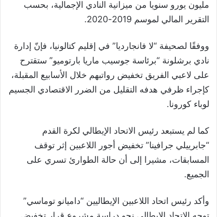
مليون يورو سنويا من ميزانية النادي الإجمالية، بحسب
التقرير المالي لموسم 2019-2020.
ووفقًا لصحيفة “لا فانجارديا” في إقليم كتالونيا، فإنّ إدارة
نادي برشلونة “برئاسة جوسيب ماريا بارتوميو” ستقترح
على لاعبي الفريق تخفيض رواتبهم خلال الأسابيع المقبلة،
كإجراء ظرفي هدفه التقليل من الضرر الاقتصادي الجسيم
لوباء كورونا.
كما لم يستبعد رئيس الاتحاد الإيطالي لكرة القدم
“جابرييلي جرافينا” تخفيض أجور اللاعبين إثر توقف
المسابقات، مشيرا إلى أن حالة الطوارئ تسري على
الجميع.
وأكد رئيس اتحاد اللاعبين الإيطاليين “داميانو توماسي”
توجه الاتحاد الإيطالي نحو دراسة مشروع قرار تخفيض