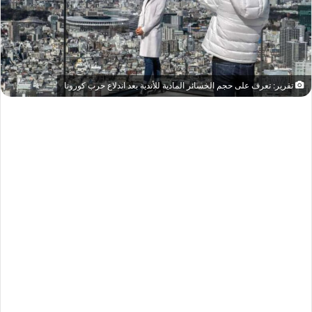
تقرير: تعرف على حجم الخسائر المادية للأندية بعد اندلاع حرب كورونا