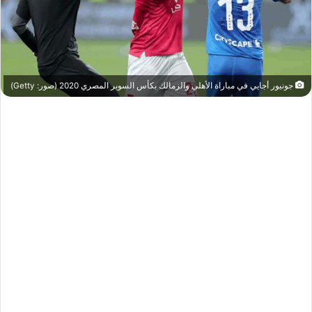
جونيور أجايي في مباراة الأهلي والزمالك بكأس السوبر المصري 2020 (صور: Getty)