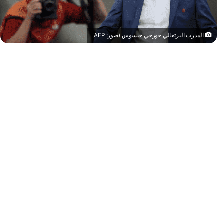
المدرب البرتغالي جورجي جيسوس (صور: AFP)