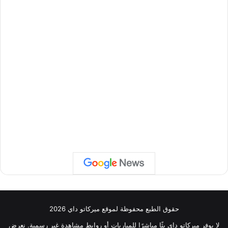
حقوق الطبع محفوظة لموقع ميركاتو داي 2026
لا يوفر ميركاتو داي بثًا مباشرًا للمباريات أو روابط مشاهدة غير رسمية. نعرض