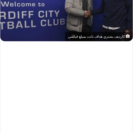
كارديف يشتري هداف نانت بمبلغ قياسي