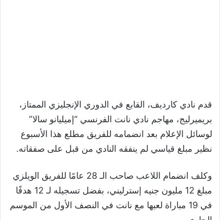
قدم نادي كارديف، القابع في الدوري الإنجليزي الممتاز،
بريميرليج، مهاجم نادي نانت الفرنسي “إميليانو سالا”
لوسائل الإعلام بعد انضمامه للفريق مطلع هذا الأسبوع
نظير مبلغ قياسي لم ينفقه النادي من قبل على صفقاته.
وكلف انضمام اللاعب صاحب الـ 28 عامًا للفريق الويلزي
مبلغ 12 مليون جنيه إسترليني، بفضل تسجيله لـ 12 هدفًا
في 19 مباراة لعبها مع نانت في النصف الأول من الموسم
الجاري.