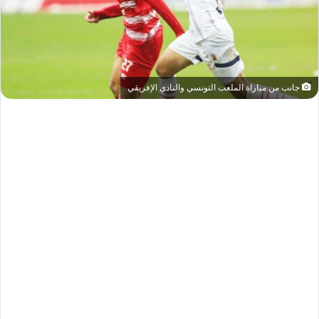
جانب من مباراة الملعب التونسي والنادي الإفريقي