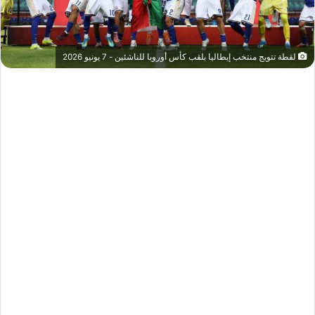
لقطة تتويج منتخب إيطاليا بلقب كأس أوروبا للناشئين - 7 يونيو 2026