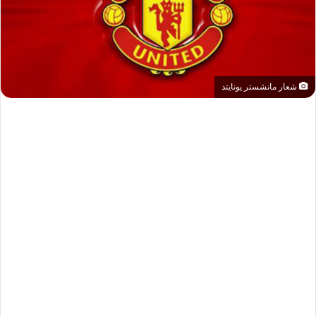
شعار مانشستر يونايتد