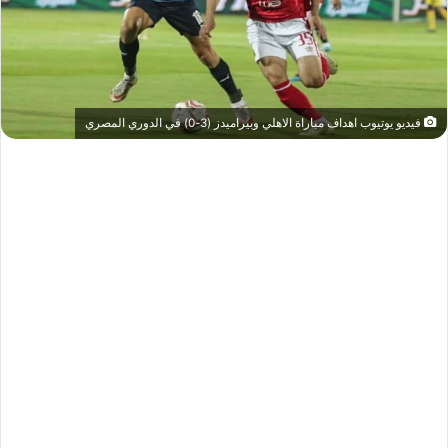
فيديو يوتيوب اهداف مباراة الاهلي وبيراميدز (3-0) في الدوري المصري