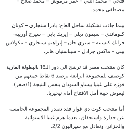
فتحي – محمد النني – عمر مرموش – محمد صلاح –
مصطفى محمد.
بينما جاءت تشكيلة ساحل العاج: بادرا سنجاري – كونان
كلوماندي – سيمون ديلي – إيريك بايي – سيرج أورييه-
فرانك كيسييه – سيري جان – إبراهيم سنجاري – نيكولاس
بيبي – ماكس جرادل – سيباستيان هالر.
كان منتخب مصر قد ترشح الى دور الـ16 بالبطولة القارية
كوصيف للمجموعة الرابعة برصيد 6 نقاط جمعهم من
فوزه على غينيا بيساو السودان بنفس النتيجة (1/صفر)،
ليعوض خيبة أمل الافتتاح أمام نيجيريا.
أما منتخب كوت دي فوار فقد تصدر المجموعة الخامسة
عن جدارة واستحقاق، بعدما هزم غينيا الاستوائية
والجزائر، وتعادل مع سيراليون 2/2.