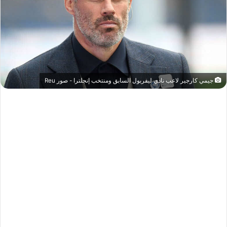
جيمي كارجير لاعب نادي ليفربول السابق ومنتخب إنجلترا - صور Reu