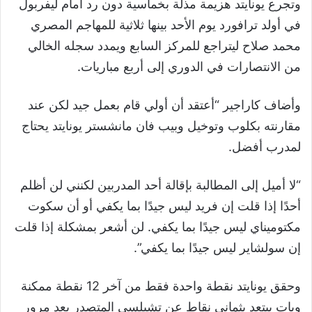
وتجرع يونايتد هزيمة مذلة بخماسية دون رد أمام ليفربول
في أولد ترافورد يوم الأحد بينها ثلاثية للمهاجم المصري
محمد صلاح ليتراجع للمركز السابع ويمدد سجله الخالي
من الانتصارات في الدوري إلى أربع مباريات.
وأضاف كاراجير “أعتقد أن أولي قام بعمل جيد لكن عند
مقارنته بكلوب وتوخيل وبيب فان مانشستر يونايتد يحتاج
لمدرب أفضل.
“لا أميل إلى المطالبة بإقالة أحد المدربين لكنني لن أظلم
أحدًا إذا قلت إن فريد ليس جيدًا بما يكفي أو أن سكوت
مكتوميناي ليس جيدًا بما يكفي. لن أشعر بمشكلة إذا قلت
إن سولشاير ليس جيدًا بما يكفي”.
وحقق يونايتد نقطة واحدة فقط من آخر 12 نقطة ممكنة
وبات يبتعد بثماني نقاط عن تشيلسي المتصدر بعد مرور