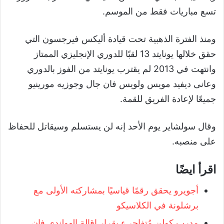
تسع مباريات فقط من الموسم.
ومنذ الفترة الذهبية تحت قيادة أليكس فيرجسون التي
حقق خلالها يونايتد 13 لقبًا للدوري الإنجليزي الممتاز
وانتهت في 2013 لم يقترب يونايتد من الفوز بالدوري
وعانى ديفيد مويس ولويس فان جال وجوزيه مورينيو
جميعًا لإعادة الفريق للقمة.
وقال سولشاير يوم الأحد إنه لن يستسلم وسيقاتل للحفاظ
على منصبه.
اقرأ ايضًا
أجويرو يحقق رقمًا قياسيًا بمشاركته الأولى مع
برشلونة في الكلاسيكو
مدرب كولن مُتفاجيء بقرار إقالة الهولندي فان