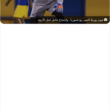
جونز يورط النصر مع فيتوريا.. واجتماع عاجل لحل الأزمة