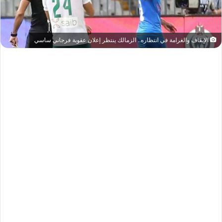
الإيقاف والغرامة في انتظاره.. الزمالك ينتظر إعلان عقوبة فرجاني ساسي