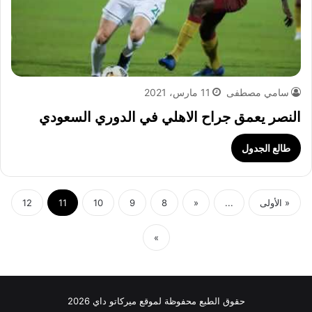
سامي مصطفى
11 مارس، 2021
النصر يعمق جراح الاهلي في الدوري السعودي
طالع الجدول
« الأولى
...
«
8
9
10
11
12
»
حقوق الطبع محفوظة لموقع ميركاتو داي 2026