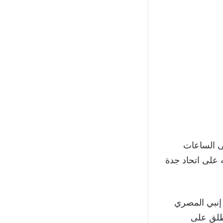
اوي المغربي مساء يوم السبت 21 أغسطس 2021 وحتى الساعات
ه على اتحاد جدة
 سوى مرة واحدة في عام 2006 حين هزم إنبي المصري
فر إيابًا)، وكان يُطلق على