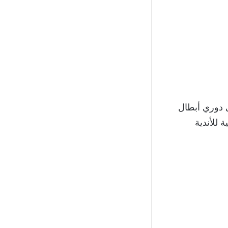
 للأندية في مناسبتين، الأولى عام 2006 بمسمى دوري أبطال
بية للأندية