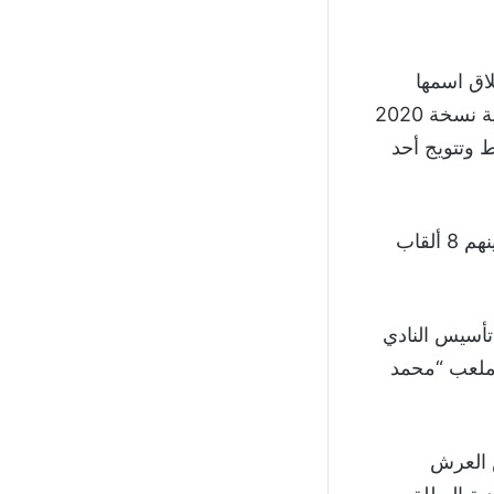
لاق اسمها
بشكل موسمي على أحد الشخصيات المؤثرة في الوطن العربي، وتصادف تسمية نسخة 2020
 وتتويج أحد
ورفع الرجاء بهذا التتويج إجمالي عدد بطولاته الرسمية المعتمدة لـ 32 لقبًا، من بينهم 8 ألقاب
يرجع تأسيس النادي
على ملعب “محمد
ا فاز بلقب كأس العرش