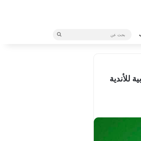
بحث
عن
ة للأندية