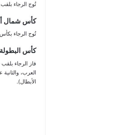
تُوج الرجاء بلقب د
كأس شمال أفري
تُوج الرجاء بكأس ش
كأس البطولة ا
الأبطال).