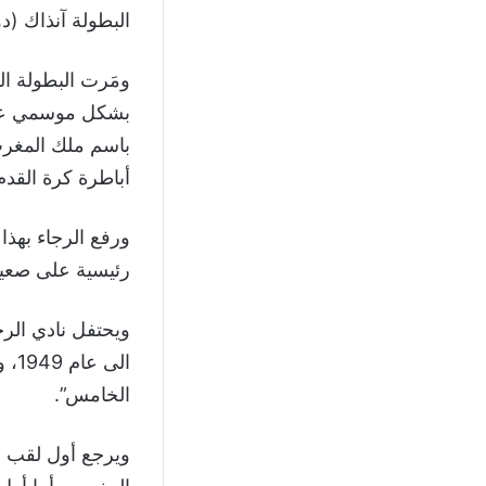
البطولة آنذاك (د
ومَرت البطولة ال
باسم ملك المغرب
أباطرة كرة القدم
رئيسية على صعيد 
الى
الخامس”.