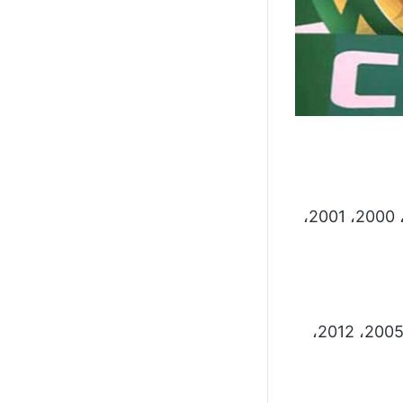
فاز الرجاء بالدوري المغربي 12 مرة أعوام: (1988، 1996، 1997، 1998، 1999، 2000، 2001،
فاز الرجاء بكأس العرش 8 مرات أعوام: ( 1974، 1977، 1982، 1996، 2002، 2005، 2012،