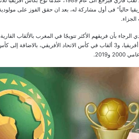
المغربي، أما أول لقب قاري فيرجع الى عام 1989، عندما تُوج بكأس أ
قيا حالياً” فى أول مشاركة له، بعد ان حقق الفوز على مولودي
الجزاء.
في دوري أبطال أفريقيا، و3 ألقاب في كأس الاتحاد الأفريقي، بالاضافة إلى
2 و2019.