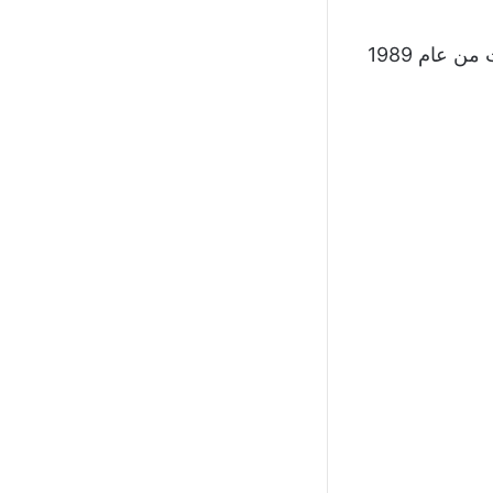
فاز الرجاء البيضاوي المغربي 8 ألقاب قارية منذ تأسيسه حتى الآن، والبداية كانت من عام 1989