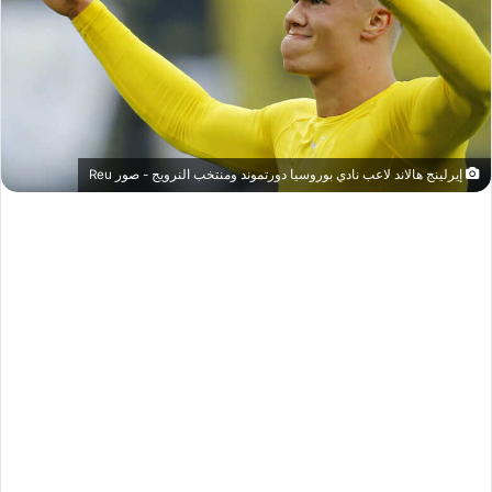
إيرلينج هالاند لاعب نادي بوروسيا دورتموند ومنتخب النرويج - صور Reu