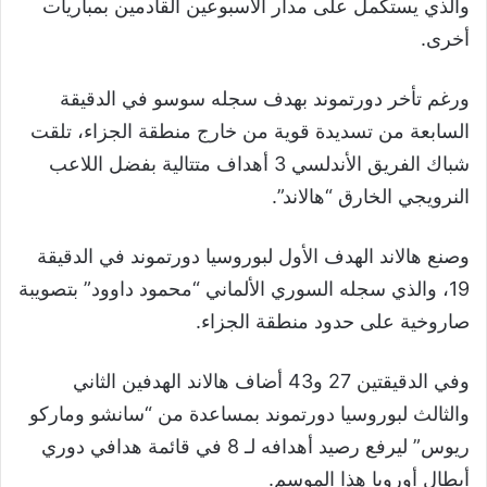
والذي يستكمل على مدار الأسبوعين القادمين بمباريات
أخرى.
ورغم تأخر دورتموند بهدف سجله سوسو في الدقيقة
السابعة من تسديدة قوية من خارج منطقة الجزاء، تلقت
شباك الفريق الأندلسي 3 أهداف متتالية بفضل اللاعب
النرويجي الخارق “هالاند”.
وصنع هالاند الهدف الأول لبوروسيا دورتموند في الدقيقة
19، والذي سجله السوري الألماني “محمود داوود” بتصويبة
صاروخية على حدود منطقة الجزاء.
وفي الدقيقتين 27 و43 أضاف هالاند الهدفين الثاني
والثالث لبوروسيا دورتموند بمساعدة من “سانشو وماركو
ريوس” ليرفع رصيد أهدافه لـ 8 في قائمة هدافي دوري
أبطال أوروبا هذا الموسم.