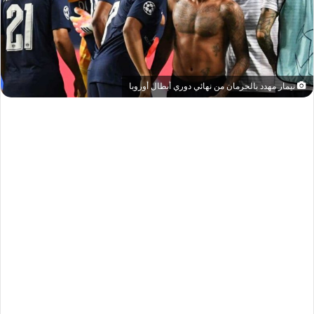
نيمار مهدد بالحرمان من نهائي دوري أبطال أوروبا