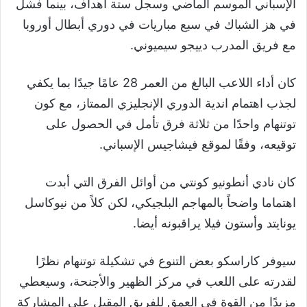
الإسباني الموسم الماضي وسجل ستة أهداف، بينما فشل
في هز الشباك في سبع مباريات في دوري أبطال أوروبا
مع فريق المدرب دييجو سيميوني.
كان أداء اللاعب البالغ من العمر 28 عامًا جيدًا بما يكفي
لجذب اهتمام اندية الدوري الإنجليزي الممتاز، مع كون
توتنهام واحدًا من ثلاثة فرق تأمل في الحصول على
توقيعه، وفقًا لموقع فيشاجيس الإسباني.
كان نادي أنطونيو كونتي من أوائل الفرق التي أبدت
اهتماما واضحاً بالمهاجم البلجيكي، لكن كلاً من نيوكاسل
يونايتد وأستون فيلا يراقبونه أيضا.
سيوفر كاراسكو بعض التنوع في تشكيلة توتنهام نظرًا
لقدرته على اللعب في مركز الظهير والأجنحة، وسيعطي
مزيدًا من القوة في العمق للفريق المقبل على المشاركة