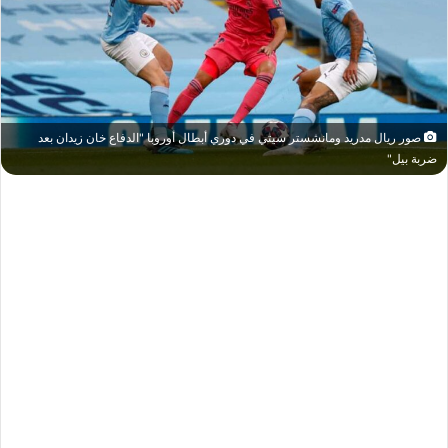
صور ريال مدريد ومانشستر سيتي في دوري أبطال أوروبا "الدفاع خان زيدان بعد
ضربة بيل"