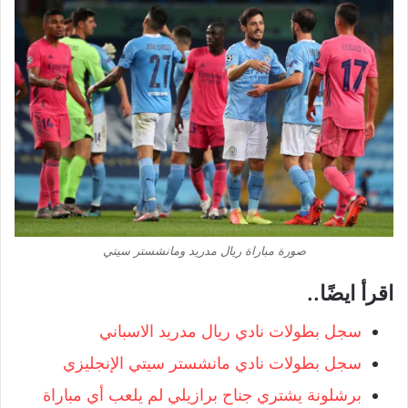
صورة مباراة ريال مدريد ومانشستر سيتي
اقرأ ايضًا..
سجل بطولات نادي ريال مدريد الاسباني
سجل بطولات نادي مانشستر سيتي الإنجليزي
برشلونة يشتري جناح برازيلي لم يلعب أي مباراة