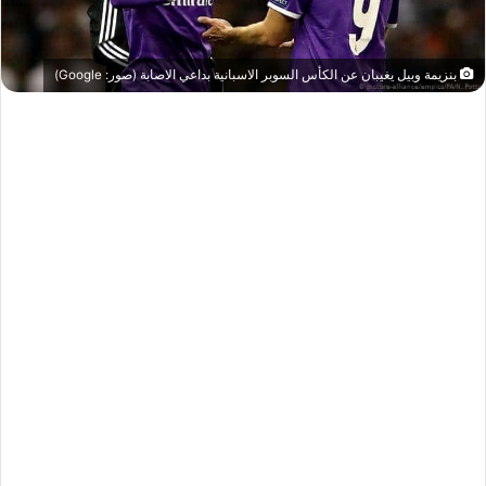
بنزيمة وبيل يغيبان عن الكأس السوبر الاسبانية بداعي الاصابة (صور: Google)