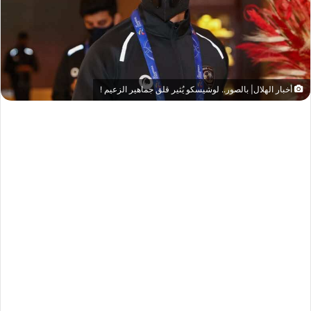
أخبار الهلال| بالصور.. لوشيسكو يُثير قلق جماهير الزعيم !