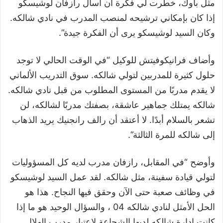
مثل باوك، خطرت لي فكرة أن أسأل رازفان لوشيسكو
إذا كان بإمكاني ترشيحه لمنصب المدرب في نادي شالكه.
وكان السيد لوشيسكو يرى أن الفكرة جيدة”.
وأضاف فرانيكوفيتش للوكيل “في الوقت الحالي لا توجد
حلول كثيرة للمدربين لتولي شالكه. سوق التدريب الألماني
لا يقدم مدربًا من المستوى المطلوب من قبل نادي شالكه.
شالكه يمتلك جماهير عاشقة، بصفتك مدربًا لشالكه، لن
تشعر بالسلام أبدًا. لا أعتقد أن رالف رانجنيك يريد الذهاب
إلى شالكه للمرة الثالثة”.
وأوضح “في المقابل، رازفان مدرب لديه كل المسؤوليات
لتولي قيادة سفينة، مثل شالكه. لقد عمل السيد لوشيسكو
في وظائف صعبة حتى الآن وحقق فيها النجاح. هذا هو
الحل الأمثل لنادي شالكه 04 ، والسؤال الوحيد هو ما إذا
كانت إدارة شالكه لديها الشجاعة لاعتبار مدرب الهلال